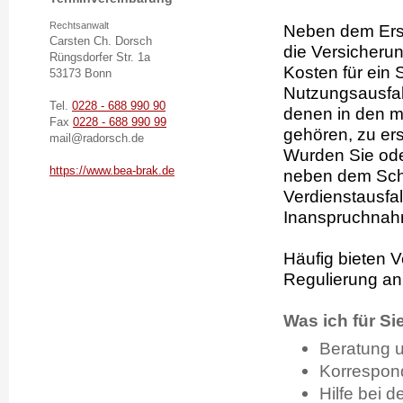
Rechtsanwalt
Neben dem Ersa
Carsten Ch. Dorsch
die Versicherun
Rüngsdorfer Str. 1a
Kosten für ein
53173 Bonn
Nutzungsausfal
Tel.
0228 - 688 990 90
denen in den m
Fax
0228 - 688 990 99
gehören, zu ers
mail@radorsch.de
Wurden Sie oder
https://www.bea-brak.de
neben dem Sch
Verdienstausfa
Inanspruchnahm
Häufig bieten 
Regulierung an,
Was ich für Si
Beratung u
Korrespon
Hilfe bei 