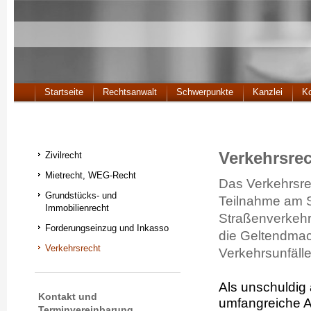
Startseite
Rechtsanwalt
Schwerpunkte
Kanzlei
Ko
Verkehrsre
Zivilrecht
Mietrecht, WEG-Recht
Das Verkehrsre
Grundstücks- und
Teilnahme am St
Immobilienrecht
Straßenverkehr
Forderungseinzug und Inkasso
die Geltendma
Verkehrsrecht
Verkehrsunfälle
Als unschuldig 
Kontakt und
umfangreiche A
Terminvereinbarung