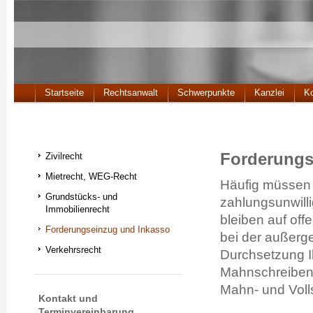
Startseite
Rechtsanwalt
Schwerpunkte
Kanzlei
Ko
Forderungs
Zivilrecht
Mietrecht, WEG-Recht
Häufig müssen 
Grundstücks- und
zahlungsunwil
Immobilienrecht
bleiben auf off
Forderungseinzug und Inkasso
bei der außerge
Verkehrsrecht
Durchsetzung Ih
Mahnschreiben 
Mahn- und Voll
Kontakt und
Terminvereinbarung