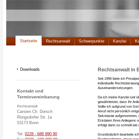
Startseite
Rechtsanwalt
Schwerpunkte
Kanzlei
Ko
Downloads
Rechtsanwalt in
Seit 1996 biete ich Privat
individuelle Rechtsberatung
Auseinandersetzungen.
Kontakt und
Terminvereinbarung
Da ich meine Kanzlei seit ü
gewährleistet, dass Ihr Anl
Rechtsanwalt
Sollte ich aufgrund von G
Carsten Ch. Dorsch
Anruf nicht persönlich ent
Sekretariat aufgenommen, d
Rüngsdorfer Str. 1a
Eckdaten Ihres Anliegens no
53173 Bonn
erfolgt dann so schnell wie
Tel.
0228 - 688 990 90
Grundsätzlich bearbeite ic