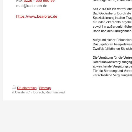
Fax
0228 - 688 990 99
Rechtsgebieten, etwas aus
mail@radorsch.de
Seit 2013 bin ich Vertraue
Bad Godesberg. Durch die m
https://www.bea-brak.de
Spezialisierung in allen F
Grundstücksrechts ergeben
sowohl in außergerichtlich
Bonn und den umliegenden G
Aufgrund dieser Fokussieru
Dazu gehören beispielsweis
Zweifelsfall können Sie si
Die Vergütung für die Vertr
Rechtsanwaltsvergütungsgese
abweichende Vergütungsver
Für die Beratung und Vertre
verschiedene Vergütungsmo
Druckversion
|
Sitemap
© Carsten Ch. Dorsch, Rechtsanwalt